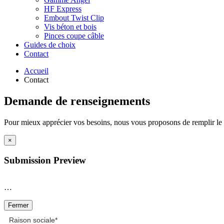
HF Express
Embout Twist Clip
Vis béton et bois
Pinces coupe câble
Guides de choix
Contact
Accueil
Contact
Demande de renseignements
Pour mieux apprécier vos besoins, nous vous proposons de remplir le 
×
Submission Preview
…
Fermer
Raison sociale
*