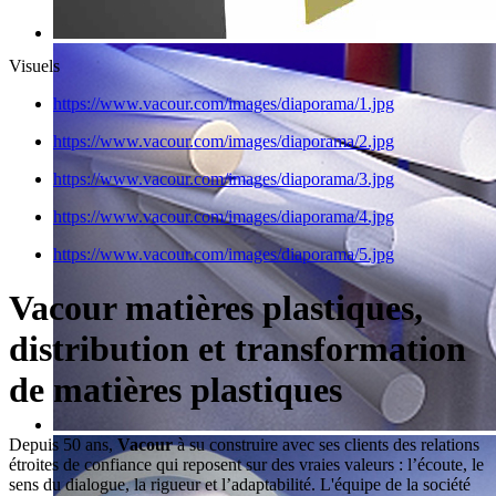
Visuels
https://www.vacour.com/images/diaporama/1.jpg
https://www.vacour.com/images/diaporama/2.jpg
https://www.vacour.com/images/diaporama/3.jpg
https://www.vacour.com/images/diaporama/4.jpg
https://www.vacour.com/images/diaporama/5.jpg
Vacour matières plastiques,
distribution et transformation
de matières plastiques
Depuis 50 ans,
Vacour
à su construire avec ses clients des relations
étroites de confiance qui reposent sur des vraies valeurs : l’écoute, le
sens du dialogue, la rigueur et l’adaptabilité. L'équipe de la société