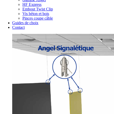
HF Express
Embout Twist Clip
Vis béton et bois
Pinces coupe câble
Guides de choix
Contact