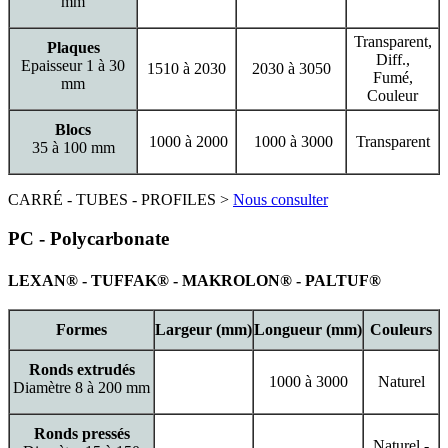
mm
Transparent,
Plaques
Diff.,
Epaisseur 1 à 30
1510 à 2030
2030 à 3050
Fumé,
mm
Couleur
Blocs
1000 à 2000
1000 à 3000
Transparent
35 à 100 mm
CARRÉ - TUBES - PROFILES >
Nous consulter
PC - Polycarbonate
LEXAN® - TUFFAK® - MAKROLON® - PALTUF®
Formes
Largeur (mm)
Longueur (mm)
Couleurs
Ronds extrudés
1000 à 3000
Naturel
Diamètre 8 à 200 mm
Ronds pressés
Naturel -