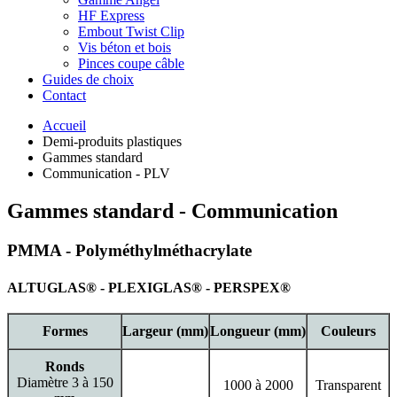
HF Express
Embout Twist Clip
Vis béton et bois
Pinces coupe câble
Guides de choix
Contact
Accueil
Demi-produits plastiques
Gammes standard
Communication - PLV
Gammes standard - Communication
PMMA - Polyméthylméthacrylate
ALTUGLAS® - PLEXIGLAS® - PERSPEX®
Formes
Largeur (mm)
Longueur (mm)
Couleurs
Ronds
Diamètre 3 à 150
1000 à 2000
Transparent