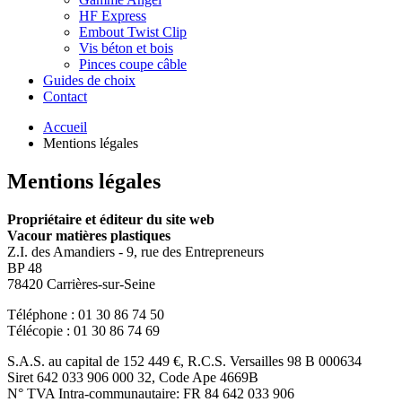
HF Express
Embout Twist Clip
Vis béton et bois
Pinces coupe câble
Guides de choix
Contact
Accueil
Mentions légales
Mentions légales
Propriétaire et éditeur du site web
Vacour matières plastiques
Z.I. des Amandiers - 9, rue des Entrepreneurs
BP 48
78420 Carrières-sur-Seine
Téléphone : 01 30 86 74 50
Télécopie : 01 30 86 74 69
S.A.S. au capital de 152 449 €, R.C.S. Versailles 98 B 000634
Siret 642 033 906 000 32, Code Ape 4669B
N° TVA Intra-communautaire: FR 84 642 033 906